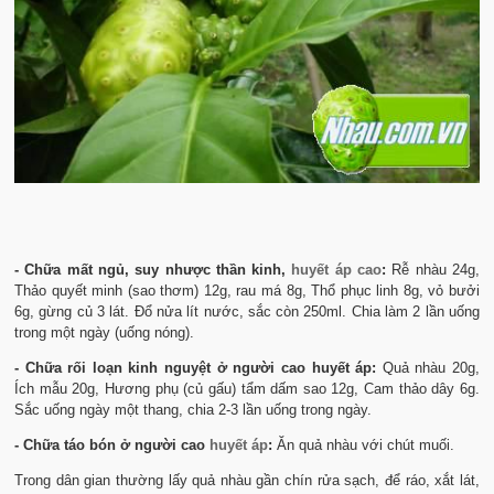
- Chữa mất ngủ, suy nhược thần kinh,
huyết áp cao
:
Rễ nhàu 24g,
Thảo quyết minh (sao thơm) 12g, rau má 8g, Thổ phục linh 8g, vỏ bưởi
6g, gừng củ 3 lát. Đổ nửa lít nước, sắc còn 250ml. Chia làm 2 lần uống
trong một ngày (uống nóng).
- Chữa rối loạn kinh nguyệt ở người cao huyết áp:
Quả nhàu 20g,
Ích mẫu 20g, Hương phụ (củ gấu) tẩm dấm sao 12g, Cam thảo dây 6g.
Sắc uống ngày một thang, chia 2-3 lần uống trong ngày.
- Chữa táo bón ở người cao
huyết áp
:
Ăn quả nhàu với chút muối.
Trong dân gian thường lấy quả nhàu gần chín rửa sạch, để ráo, xắt lát,