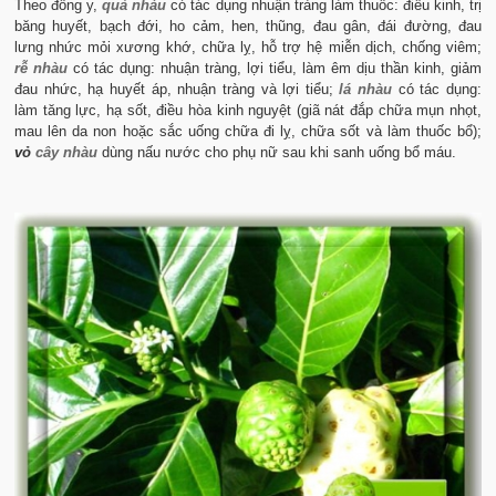
Theo đông y,
quả nhàu
có tác dụng nhuận tràng làm thuốc: điều kinh, trị
băng huyết, bạch đới, ho cảm, hen, thũng, đau gân, đái đường, đau
lưng nhức mỏi xương khớ, chữa lỵ, hỗ trợ hệ miễn dịch, chống viêm;
rễ nhàu
có tác dụng: nhuận tràng, lợi tiểu, làm êm dịu thần kinh, giảm
đau nhức, hạ huyết áp, nhuận tràng và lợi tiểu;
lá nhàu
có tác dụng:
làm tăng lực, hạ sốt, điều hòa kinh nguyệt (giã nát đắp chữa mụn nhọt,
mau lên da non hoặc sắc uống chữa đi lỵ, chữa sốt và làm thuốc bổ);
vỏ
cây nhàu
dùng nấu nước cho phụ nữ sau khi sanh uống bổ máu.