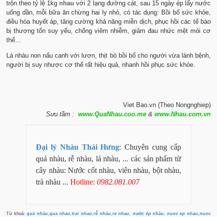
trộn theo tỷ lệ 1kg
nhau
với 2 lạng đường cát, sau 15 ngày ép lấy nước
uống dần, mỗi bữa ăn chừng hai ly nhỏ, có tác dụng: Bồi bổ sức khỏe,
điều hòa huyết áp, tăng cường khả năng miễn dịch, phục hồi các tế bào
bị thương tổn suy yếu, chống viêm nhiễm, giảm đau nhức mệt mỏi cơ
thể…
Lá nhàu non nấu canh với lươn, thịt bò bồi bổ cho người vừa lành bệnh,
người bị suy nhược cơ thể rất hiệu quả, nhanh hồi phục sức khỏe.
Viet Bao.vn (Theo Nongnghiep)
Sưu tầm :
www.QuaNhau.coo.me
&
www.Nhau.com.vn
Đại lý Nhàu Thái Hưng
: Chuyên cung cấp
quả nhàu, rễ nhàu, lá nhàu, ... các sản phẩm từ
cây nhàu: Nước cốt nhàu, viên nhàu, bột nhàu,
trà nhàu ...
Hotline:
0982.081.007
Từ khoá:
quả nhàu
,
qua nhau
,
trai nhau
,
rễ nhàu
,
re nhau
,
nước ép nhàu
,
nuoc ep nhau
,
nuoc