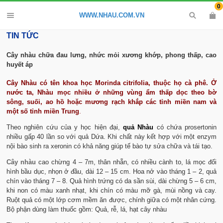
0
WWW.NHAU.COM.VN
TIN TỨC
Cây nhàu chữa đau lưng, nhức mỏi xương khớp, phong thấp, cao
huyết áp
Cây Nhàu có tên khoa học
Morinda citrifolia
, thuộc họ cà phê. Ở
nước ta,
Nhàu
mọc nhiều ở những vùng ẩm thấp dọc theo bờ
sông, suối, ao hồ hoặc mương rạch khắp các tỉnh miền nam và
một số tỉnh miền Trung
.
Theo nghiên cứu của y học hiện đại,
quả Nhàu
có chứa prosertonin
nhiều gấp 40 lần so với quả Dứa. Khi chất này kết hợp với một enzym
nội bào sinh ra xeronin có khả năng giúp tế bào tự sửa chữa và tái tạo.
Cây nhàu
cao chừng 4 – 7m, thân nhẵn, có nhiều cành to, lá mọc đối
hình bầu dục, nhọn ở đầu, dài 12 – 15 cm. Hoa nở vào tháng 1 – 2, quả
chín vào tháng 7 – 8. Quả hình trứng có da sần sùi, dài chừng 5 – 6 cm,
khi non có màu xanh nhạt, khi chín có màu mỡ gà, mùi nồng và cay.
Ruột quả có một lớp cơm mềm ăn được, chính giữa có một nhân cứng.
Bộ phận dùng làm thuốc gồm: Quả, rễ, lá, hạt cây nhàu