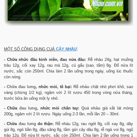
:
MỘT SỐ CÔNG DỤNG CUẢ
CÂY
NHÀU
- Chữa nhức đầu kinh niên, đau nửa đầu:
Rễ nhàu 24g, hạt muồng
trâu 12g, cối xay 12g, rau má 12g, củ gấu (sao, tẩm) 8g. Đổ nửa lít
nước, sắc còn 250ml. Chia làm 2 lần uống trong ngày, uống lúc thuốc
còn nóng.
-
Chữa đau lưng
, nhức mỏi, tê bại:
Rễ nhàu
chặt nhỏ phơi khô, sao
vàng (chừng 1/2 kg), ngâm với 2 lít rượu 450 trong vòng nửa tháng,
trước bữa ăn uống một ly nhỏ.
- Chữa
đau lưng
, nhức mỏi chân tay:
Quả nhàu
già xắt lát mỏng
200g, ngâm với 2 lít rượu. Ngày uống 2-3 lần, mỗi lần 20 – 30ml.
- Chữa
đau
lưng
do thận:
Rễ nhàu 12g, rau ngót 8g, cối xay 8g, dây
gùi 8g, ngó bần 8g, đậu săng 8g, tầm gửi cây dâu 8g, rễ ngà voi 8g, ngũ
trảo 12g. Đổ nửa lít nước, sắc còn 250ml. Chia làm 2 lần uống trong 1