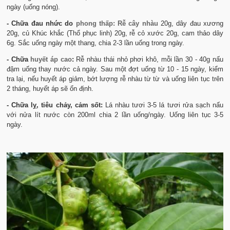
ngày (uống nóng).
- Chữa đau nhức do
phong thấp
:
Rễ cây nhàu
20g, dây đau xương
20g, củ Khúc khắc (Thổ phục linh) 20g, rễ cỏ xước 20g, cam thảo dây
6g. Sắc uống ngày một thang, chia 2-3 lần uống trong ngày.
- Chữa
huyết áp cao
:
Rễ nhàu thái nhỏ phơi khô, mỗi lần 30 - 40g nấu
đậm uống thay nước cả ngày. Sau một đợt uống từ 10 - 15 ngày, kiểm
tra lại, nếu huyết áp giảm, bớt lượng rễ nhàu từ từ và uống liên tục trên
2 tháng, huyết áp sẽ ổn định.
- Chữa lỵ, tiêu chảy, cảm sốt:
Lá nhàu tươi 3-5 lá tươi rửa sạch nấu
với nửa lít nước còn 200ml chia 2 lần uống/ngày. Uống liên tục 3-5
ngày.