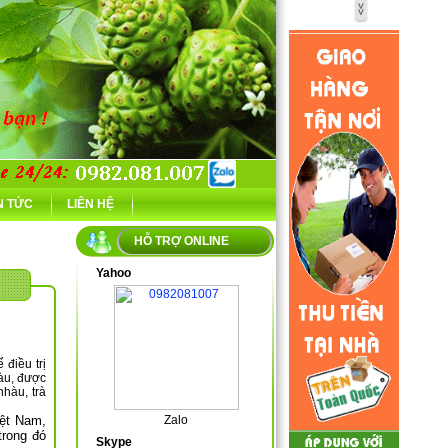
N TỨC
LIÊN HỆ
HỖ TRỢ ONLINE
Yahoo
t nhàu,bot
 điều trị
àu, được
hàu, trà
iệt Nam,
Zalo
trong đó
Skype