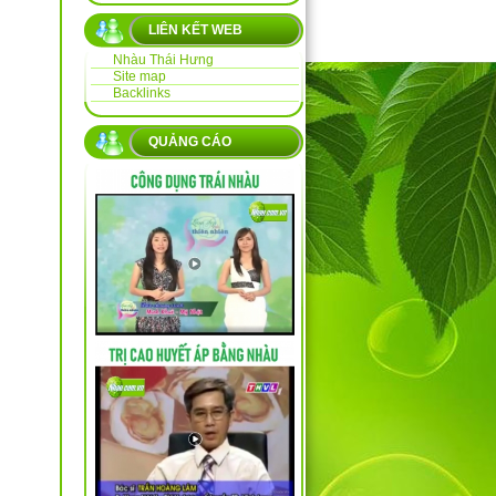
LIÊN KẾT WEB
Nhàu Thái Hưng
Site map
Backlinks
QUẢNG CÁO