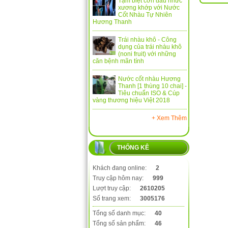
Tạm biệt cơn đau nhức
xương khớp với Nước
Cốt Nhàu Tự Nhiên
Hương Thanh
Trái nhàu khô - Công
dụng của trái nhàu khô
(noni fruit) với những
căn bệnh mãn tính
Nước cốt nhàu Hương
Thanh [1 thùng 10 chai] -
Tiêu chuẩn ISO & Cúp
vàng thương hiệu Việt 2018
+ Xem Thêm
THỐNG KÊ
Khách đang online:
2
Truy cập hôm nay:
999
Lượt truy cập:
2610205
Số trang xem:
3005176
Tổng số danh mục:
40
Tổng số sản phẩm:
46