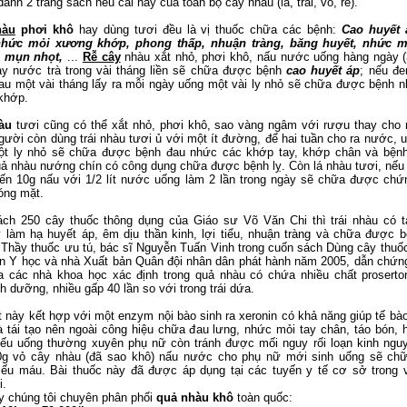
ành 2 trang sách nêu cái hay của toàn bộ cây nhàu (lá, trái, vỏ, rễ).
hàu
phơi khô
hay dùng tươi đều là vị thuốc chữa các bệnh:
Cao huyết 
nhức mỏi xương khớp, phong thấp,
nhuận tràng, băng huyết, nhức mỏ
 mụn nhọt,
...
Rễ cây
nhàu xắt nhỏ, phơi khô, nấu nước uống hàng ngày 
ay nước trà trong vài tháng liền sẽ chữa được bệnh
cao huyết áp
; nếu đ
au một vài tháng lấy ra mỗi ngày uống một vài ly nhỏ sẽ chữa được bệnh 
khớp.
hàu
tươi cũng có thể xắt nhỏ, phơi khô, sao vàng ngâm với rượu thay cho 
gười còn dùng trái nhàu tươi ủ với một ít đường, để hai tuần cho ra nước, 
ột ly nhỏ sẽ chữa được bệnh đau nhức các khớp tay, khớp chân và bện
uả nhàu nướng chín có công dụng chữa được bệnh lỵ. Còn lá nhàu tươi, nếu
ến 10g nấu với 1/2 lít nước uống làm 2 lần trong ngày sẽ chữa được ch
óng mặt.
ch 250 cây thuốc thông dụng của Giáo sư Võ Văn Chi thì trái nhàu có 
 làm hạ huyết áp, êm dịu thần kinh, lợi tiểu, nhuận tràng và chữa được b
Thầy thuốc ưu tú, bác sĩ Nguyễn Tuấn Vinh trong cuốn sách Dùng cây thuố
n Y học và nhà Xuất bản Quân đội nhân dân phát hành năm 2005, dẫn chứn
 các nhà khoa học xác định trong quả nhàu có chứa nhiều chất proserto
nh dưỡng, nhiều gấp 40 lần so với trong trái dứa.
t này kết hợp với một enzym nội bào sinh ra xeronin có khả năng giúp tế bà
 tái tạo nên ngoài công hiệu chữa đau lưng, nhức mỏi tay chân, táo bón, 
nếu uống thường xuyên phụ nữ còn tránh được mối nguy rối loạn kinh ngu
0g vỏ cây nhàu (đã sao khô) nấu nước cho phụ nữ mới sinh uống sẽ ch
iếu máu. Bài thuốc này đã được áp dụng tại các tuyến y tế cơ sở trong 
i.
y chúng tôi chuyên phân phối
quả nhàu khô
toàn quốc: