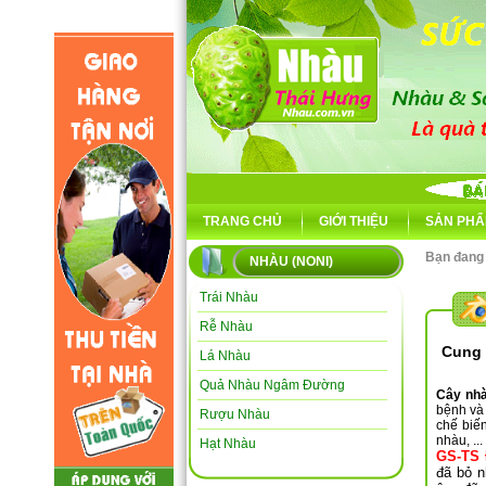
TRANG CHỦ
GIỚI THIỆU
SẢN PHẨ
Bạn đang
NHÀU (NONI)
Trái Nhàu
Rễ Nhàu
Cung 
Lá Nhàu
Bán: nhàu
nhau,noni,n
Quả Nhàu Ngâm Đường
Cây nh
bệnh và
Rượu Nhàu
chế biế
nhàu, ...
Hạt Nhàu
GS-TS 
đã bỏ n