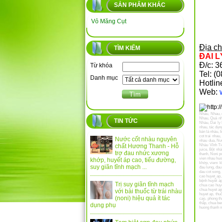
SẢN PHẨM KHÁC
Vỏ Măng Cụt
Địa ch
TÌM KIẾM
ĐAI 
Đ/c: 
Từ khóa
Tel: 
Danh mục
Hotlin
Web:
Nhàu
,
Nhau
,
Nhau
,
Quả nh
TIN TỨC
Nhàu
,
Dai ly
nhau
,
tác dụn
bán lá nhàu
,
b
cot trai nhau
Nước cốt nhàu nguyên
nhau dua
,
Nư
chất Hương Thanh - Hỗ
Nhàu Vĩnh Ti
juice
,
Bột nh
trợ đau nhức xương
thanh
,
Noni p
vien nhau hu
khớp, huyết áp cao, tiểu đường,
khớp
,
viem k
suy giãn tĩnh mạch ...
đau lưng
,
đau
dau cot song
cao huyet ap
bệnh huyết á
Trị suy giãn tĩnh mạch
chua cao huy
chua huyet a
với bài thuốc từ trái nhàu
huyet ap
,
thu
(noni) hiệu quả ít tác
cao
,
phong th
thấp
,
chua be
dụng phụ
huong thanh n
tien
,
Vĩnh Tiế
Nuoc nhau Vin