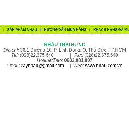
U
SẢN PHẨM NHÀU
HƯỚNG DẪN MUA HÀNG
KHÁCH HÀNG ĐÃ M
NHÀU THÁI HƯNG
Địa chỉ:
36/1 Đường 10, P. Linh Đông, Q. Thủ Đức, TP.HCM
Tel:
(028)22.375.640 |
Fax:
(028)22.375.640
Hotline/Zalo:
0982.081.007
Email:
caynhau@gmail.com
|
Web:
www.n
hau.com.vn