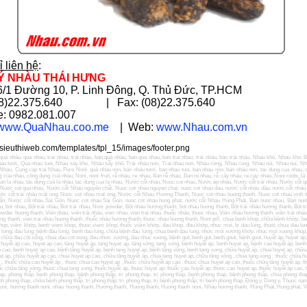
ỉ liên hệ
:
LÝ NHÀU THÁI HƯNG
36/1 Đường 10, P. Linh Đông, Q. Thủ Đức, TP.HCM
(08)22.375.640 | Fax: (08)22.375.640
e: 0982.081.007
www.QuaNhau.coo.me
| Web:
www.Nhau.com.vn
quả nhàu
,
qua nhau
,
trai nhau
,
trái nhàu
,
bán quả nhàu
,
ban qua nhau
,
ban trai nhau
,
trái nhàu
,
bán trái nhàu
,
Nhàu khô
,
Nhau kho
,
B
àu tươi
,
Qua nhau tuoi
,
Nhau say kho
,
Nhàu sấy khô
,
Trái nhàu non
,
Trai nhau non
,
Nhàu rừng
,
Nhau rung
,
Nhàu núi
,
Nhau nui
,
Nh
 Nhau
,
Cung cap trai Nhau
,
Pure Noni
,
quả nhàu non
,
bán nhàu tươi
,
ban nhau tuoi
,
ban nhau non
,
bán nhàu non
,
tac dung cua nhau
,
g của nhàu
,
công dụng cuả nhàu
,
Noni
,
noni fruit
,
rễ nhàu
,
re nhau
,
Bán rễ nhàu
,
Ban re nhau
,
rễ cây nhàu
,
re cay nhau
,
Noni roots
,
lá
an la nhau
,
tác dụng cuả lá nhàu
,
tac dung cua la nhau
,
Nước cốt nhàu
,
Nuoc cot nhau
,
Nước ép nhàu
,
Nước cốt trái nhàu
,
Nước cốt q
,
Nuoc cot qua nhau
,
Nước cốt Nhàu nguyên chất
,
Nuoc cot nhau nguyen chat
,
nuoc cot nhau dau
,
nước cốt nhàu dâu
,
nước cốt nhàu
ớc cốt trái nhàu mật ong
,
Nuoc cot nhau mat ong
,
Nước cốt Nhàu Hương Thanh
,
Nuoc cot nhau huong thanh
,
Nuoc cot nhau vinh t
ến
,
Nước cốt nhàu Sài Gòn
,
Nuoc cot nhau Sai Gon
,
nuoc cot nhau hung phat
,
nước cốt Nhàu Hùng Phát
,
Ban nuoc nhau
,
Bán nư
àu
,
bot nhau
,
Bột trái nhàu
,
Bot trai nhau
,
Noni powder
,
Bột nhàu hương thanh
,
bot nhau huong thanh
,
Bột trái nhàu hương thanh
,
Bot t
owder huong thanh
,
Viên nhàu
,
viên trái nhàu
,
vien nhau
,
vien trai nhau
,
thuốc nhàu
, t
huoc nhau
,
Viên nhàu hương thanh
,
viên trái nhà
ong thanh
,
vien trai nhau huong thanh
,
thuốc nhàu hương thanh
,
thuoc nhau huong thanh
,
Noni pill
,
chua benh khop
,
chữa bệnh khớp
,
be
hop
,
viêm khớp
,
benh viem khop
,
thuoc viem khop
,
thuốc viêm khớp
,
dau khop
,
đau khớp
,
nhuc moi
,
bi dau lung
,
thuoc chua dau lu
 lưng
,
dau lung
,
bệnh đau lưng
,
benh dau lung
,
chữa bệnh đau lưng
,
chua benh dau lung
,
nhức mỏi xương khớp
,
nhuc moi xuong khop
,
chữa đau cột sống
,
chua dau cot song
,
đau nhức xương
,
dau nhuc xuong
,
bệnh gút
,
benh gut
,
benh gout
,
bệnh gout
,
huyết áp
,
huyet ap
,
huyết áp cao
,
huyet ap cao
,
tăng huyết áp
,
tang huyet ap
,
tăng xông
,
tang xong
,
bệnh huyết áp
,
benh huyet ap
,
bệnh cao huyết áp
,
benh
p cao
,
benh huyet ap cao
,
bệnh tăng huyết áp
,
benh tang huyet ap
,
bệnh tăng xông
,
benh tang xong
,
chữa huyết áp
,
chua huyet ap
,
chữa
et ap
,
chữa huyết áp cao
,
chua huyet ap cao
,
chữa tăng huyết áp
,
chua tang huyet ap
,
chữa tăng xông
,
chua tang xong
,
thuốc chữa h
p
,
thuốc chữa cao huyết áp
,
thuoc chua cao huyet ap
,
thuốc chữa huyết áp cao
,
thuoc chua huyet ap cao
,
thuốc chữa tăng huyết áp
,
t
ốc chữa tăng xông
,
thuoc chua tang xong
,
thuốc huyết áp
,
thuoc huyet ap
,
thuốc cao huyết áp
,
thuoc cao huyet ap
,
thuốc huyết áp cao
,
ap
,
phong thấp
,
benh phong thap
,
bệnh phong thấp
,
tri phong thap
,
trị phong thấp
,
benh phong thap
,
bệnh phong thấp
,
chua phong tha
nh phong thap
,
chữa bệnh phong thấp
,
trị phong thấp
,
tri phong thap
,
trị bệnh phong thấp
,
tri benh phong thap
,
Đông y
,
Dong y
,
Thuoc na
oni
,
hương thanh noni
,
nhau huong thanh
,
Hương thanh
,
Huong thanh
,
Huong thanh noni
,
Nhàu hương thanh
,
Hùng Phát
,
Hung phat
,
V
n Đà lạt
,
Vinh tien Da lat
,
Nước nhàu Hùng Phát
,
Nuoc nhau Hung phat
,
Nước nhàu Vĩnh Tiến
,
Nuoc nhau Vinh tien
,
Nước nhàu Vĩnh
h tien Da lat
,
TAHITIAN
,
Noni Viet Nam
,
noni tahitian juice
,
tahitian noni noni juice
,
noni juice tahitian
,
nhau.com.vn