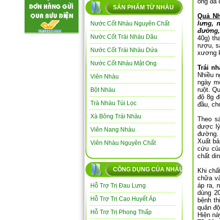
ông đã d
SẢN PHẨM TỪ NHÀU
Quả N
lưng, 
Nước Cốt Nhàu Nguyên Chất
đường,
Nước Cốt Trái Nhàu Dâu
40g) th
rượu, s
Nước Cốt Trái Nhàu Dứa
xương 
Nước Cốt Nhàu Mật Ong
Trái n
Nhiều n
Viên Nhàu
ngày m
ruột. Q
Bột Nhàu
độ 8g đ
Trà Nhàu Túi Lọc
đầu, ch
Xà Bông Trái Nhàu
Theo sá
dược lý
Viên Nang Nhàu
đường. 
Xuất bả
Viên Nhàu Nguyên Chất
cứu của
chất di
CÔNG DỤNG CỦA NHÀU
Khi chấ
chữa và
áp ra, 
Hỗ Trợ Trị Đau Lưng
dùng 2
Hỗ Trợ Trị Cao Huyết Áp
bệnh th
quân độ
Hỗ Trợ Trị Phong Thấp
Hiện nà