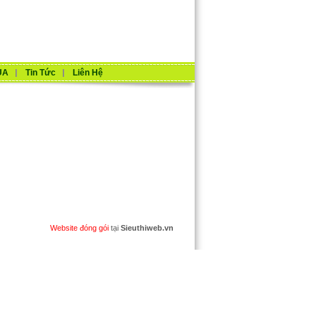
UA
Tin Tức
Liên Hệ
Website đóng gói
tại
Sieuthiweb.vn