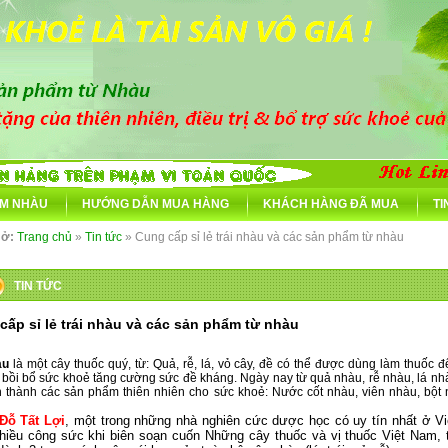
M NHÀU
HƯỚNG DẪN MUA HÀNG
KHÁCH HÀNG ĐÃ MUA
TI
 ở:
Trang chủ
»
Tin tức
» Cung cấp sỉ lẻ trái nhàu và các sản phẩm từ nhàu
TIN TỨC
cấp sỉ lẻ trái nhàu và các sản phẩm từ nhàu
,nhau,noni,trái nhàu,trai nhau,quả nhàu,qua nhau,rễ nhàu,re nhau,nước cốt nhàu,nuoc cot nhau,bộ
oni juice,noni pill,noni powder, ...
àu
là một cây thuốc quý, từ: Quả, rễ, lá, vỏ cây, đề có thể được dùng làm thuốc để
 bồi bổ sức khoẻ tăng cường sức đề kháng. Ngày nay từ quả nhàu, rễ nhàu, lá nh
n thành các sản phẩm thiên nhiên cho sức khoẻ: Nước cốt nhàu, viên nhàu, bột n
Đỗ Tất Lợi
, một trong những nhà nghiên cức dược học có uy tín nhất ở V
hiều công sức khi biên soạn cuốn Những cây thuốc và vị thuốc Việt Nam, 