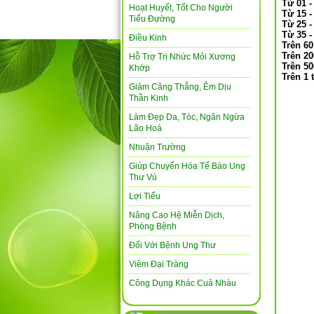
Từ 01 -
Hoạt Huyết, Tốt Cho Người
Từ 15 -
Tiểu Đường
Từ 25 -
Từ 35 -
Điều Kinh
Trên 6
Trên 20
Hỗ Trợ Trị Nhức Mỏi Xương
Trên 5
Khớp
Trên 
Giảm Căng Thẳng, Êm Dịu
Thần Kinh
Làm Đẹp Da, Tóc, Ngăn Ngừa
Lão Hoá
Nhuận Trường
Giúp Chuyển Hóa Tế Bào Ung
Thư Vú
Lợi Tiểu
Nâng Cao Hệ Miễn Dịch,
Phòng Bệnh
Đối Với Bệnh Ung Thư
Viêm Đại Tràng
Công Dụng Khác Cuả Nhàu