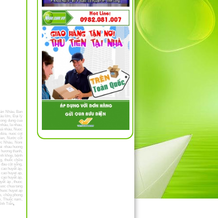
án Nhàu
,
Ban
àu lớn
,
Đại lý
cong dung cua
 nhàu
,
la nhau
,
uả nhàu
,
Nuoc
 dứa
,
nuoc cot
ien
,
Nước cốt
ớc Nhàu
,
Noni
rai nhau huong
u hương thanh
,
nh khop
,
bệnh
ng
,
thuốc chữa
,
đau cột sống
,
,
cao huyết áp
,
 cao huyet ap
,
 cao huyết áp
,
uyết áp
,
thuoc
huoc chua tang
thuoc huyet ap
p
,
chữa phong
m
,
Thuốc nam
,
ĩnh Tiến
,
Vinh
 Tiến Đà lạt
,