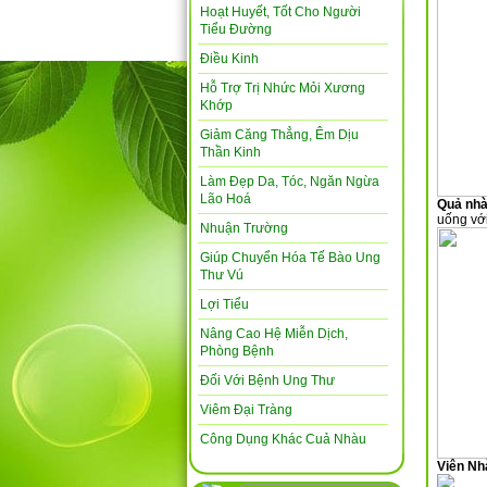
Hoạt Huyết, Tốt Cho Người
Tiểu Đường
Điều Kinh
Hỗ Trợ Trị Nhức Mỏi Xương
Khớp
Giảm Căng Thẳng, Êm Dịu
Thần Kinh
Làm Đẹp Da, Tóc, Ngăn Ngừa
Lão Hoá
Quả nh
uống với
Nhuận Trường
Giúp Chuyển Hóa Tế Bào Ung
Thư Vú
Lợi Tiểu
Nâng Cao Hệ Miễn Dịch,
Phòng Bệnh
Đối Với Bệnh Ung Thư
Viêm Đại Tràng
Công Dụng Khác Cuả Nhàu
Viên Nh