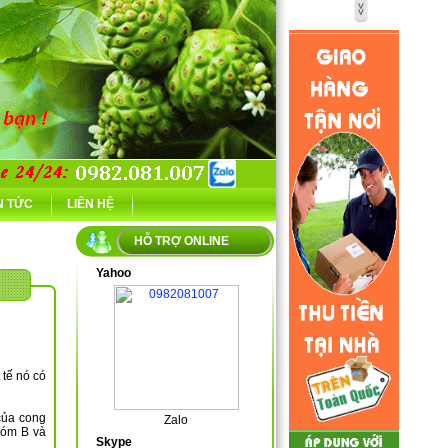
N TỨC
LIÊN HỆ
HỖ TRỢ ONLINE
Yahoo
 tế nó có
của cong
Zalo
nhóm B và
Skype