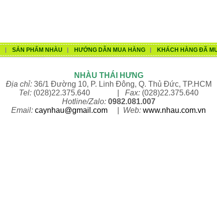
U
SẢN PHẨM NHÀU
HƯỚNG DẪN MUA HÀNG
KHÁCH HÀNG ĐÃ M
NHÀU THÁI HƯNG
Địa chỉ:
36/1 Đường 10, P. Linh Đông, Q. Thủ Đức, TP.HCM
Tel:
(028)22.375.640 |
Fax:
(028)22.375.640
Hotline/Zalo:
0982.081.007
Email:
caynhau@gmail.com
|
Web:
www.n
hau.com.vn