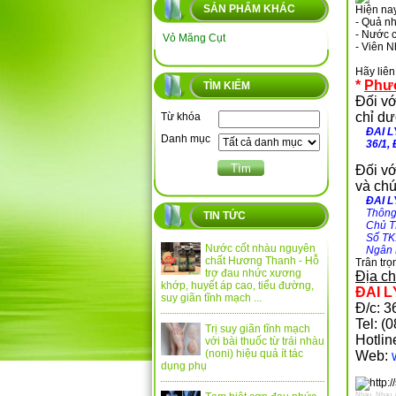
SẢN PHẨM KHÁC
Hiện nay
- Quả nh
- Nước c
Vỏ Măng Cụt
- Vi
ên N
Hãy liên
*
Phư
TÌM KIẾM
Đối vớ
chỉ dư
Từ khóa
ĐAI LÝ
Danh mục
36/1, 
Đối vớ
và chú
ĐAI LÝ
Thông t
TIN TỨC
Chủ TK
Số TK:
Nước cốt nhàu nguyên
Ngân H
chất Hương Thanh - Hỗ
Trân trọ
trợ đau nhức xương
Địa ch
khớp, huyết áp cao, tiểu đường,
ĐAI 
suy giãn tĩnh mạch ...
Đ/c: 
Tel: 
Trị suy giãn tĩnh mạch
Hotlin
với bài thuốc từ trái nhàu
(noni) hiệu quả ít tác
Web:
dụng phụ
Nhàu
,
Nhau
,