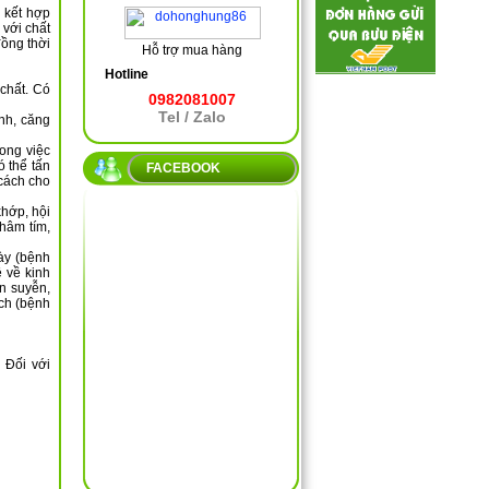
 kết hợp
 với chất
đồng thời
Hỗ trợ mua hàng
Hotline
chất. Có
0982081007
Tel / Zalo
inh, căng
rong việc
ó thể tấn
FACEBOOK
 cách cho
khớp, hội
hâm tím,
dày (bệnh
ề về kinh
en suyễn,
ạch (bệnh
 Đối với