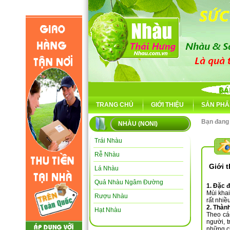
TRANG CHỦ
GIỚI THIỆU
SẢN PHẨ
Bạn đang
NHÀU (NONI)
Trái Nhàu
Rễ Nhàu
Giới 
Lá Nhàu
Quả Nhàu Ngâm Đường
1. Đặc 
Mùi kha
Rượu Nhàu
rất nhiề
2. Thàn
Hạt Nhàu
Theo cá
người, t
những c