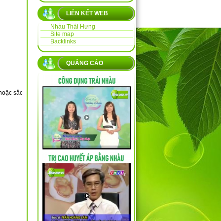
LIÊN KẾT WEB
Nhàu Thái Hưng
Site map
Backlinks
QUẢNG CÁO
hoặc sắc