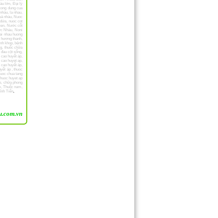
àu lớn
,
Đại lý
cong dung cua
 nhàu
,
la nhau
,
uả nhàu
,
Nuoc
 dứa
,
nuoc cot
ien
,
Nước cốt
ớc Nhàu
,
Noni
rai nhau huong
u hương thanh
,
nh khop
,
bệnh
ng
,
thuốc chữa
,
đau cột sống
,
,
cao huyết áp
,
 cao huyet ap
,
 cao huyết áp
,
uyết áp
,
thuoc
huoc chua tang
thuoc huyet ap
p
,
chữa phong
m
,
Thuốc nam
,
ĩnh Tiến
,
Vinh
 Tiến Đà lạt
,
.com.vn