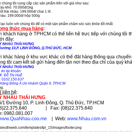
 chúng tôi cung cấp các sản phẩm trên với giá như sau:
àu khô: 70.000đ/1kg.
ốt trái nhàu: 199.000đ/ chai 1 lít.
hàu
: 199.000đ/ hộp 500g
 lạc luôn với chúng tôi để có một sản phẩm chăm sóc sức khỏe tốt nhất.
ơng thức mua hàng
:
i khách hàng ở TPHCM có thể liên hệ trực tiếp với chúng tôi t
ới đây:
 NHÀU THÁI HƯNG
Đường 10,P. LINH ĐÔNG, Q.THỦ ĐỨC, HCM
i khác hàng ở khu vực khác có thể đăt hàng thông qua chuyể
ng tôi cam kết sẽ gửi hàng đến tận nơi theo địa chỉ của quý kh
 NHÀU THÁI HƯNG
in tài khoản:
: Đỗ Thị Huế
 0102.150.637
àng Đông Á chi nhánh Quận 9, TPHCM
ng.
ỉ liên hệ
:
LÝ NHÀU THÁI HƯNG
36/1 Đường 10, P. Linh Đông, Q. Thủ Đức, TP.HCM
(08)22.375.640 | Fax: (08)22.375.640
e: 0982.081.007
www.QuaNhau.coo.me
| Web:
www.Nhau.com.vn
quả nhàu
,
qua nhau
,
trai nhau
,
trái nhàu
,
bán quả nhàu
,
ban qua nhau
,
ban trai nhau
,
trái nhàu
,
bán trái nhàu
,
Nhàu khô
,
Nhau kho
,
B