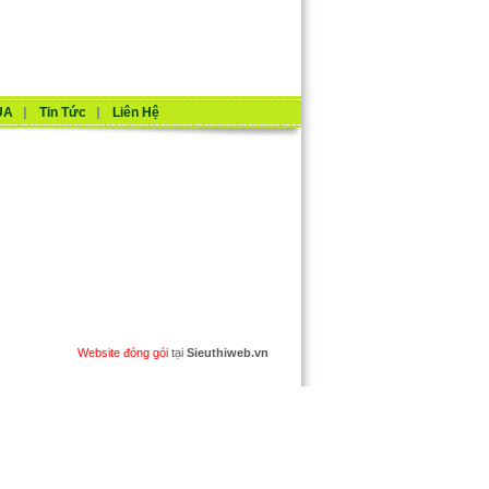
UA
Tin Tức
Liên Hệ
Website đóng gói
tại
Sieuthiweb.vn