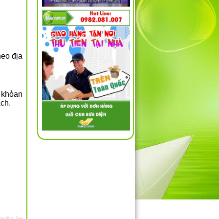
heo địa
n khỏan
ách.
án Nhàu
,
Ban