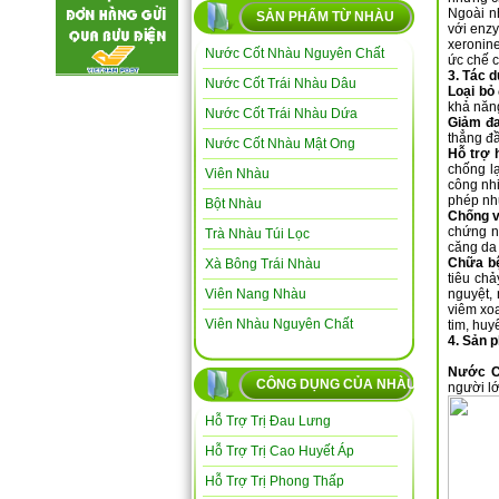
Ngoài n
SẢN PHẨM TỪ NHÀU
với enzy
xeronine
Nước Cốt Nhàu Nguyên Chất
ức chế c
3. Tác d
Nước Cốt Trái Nhàu Dâu
Loại bỏ 
khả năn
Nước Cốt Trái Nhàu Dứa
Giảm đ
thẳng đ
Nước Cốt Nhàu Mật Ong
Hỗ trợ 
chống lạ
Viên Nhàu
công nhi
phép nhữ
Bột Nhàu
Chống 
chứng n
Trà Nhàu Túi Lọc
căng da 
Chữa b
Xà Bông Trái Nhàu
tiêu chả
Viên Nang Nhàu
nguyệt, 
viêm xoa
Viên Nhàu Nguyên Chất
tim, huy
4. Sản 
Nước C
CÔNG DỤNG CỦA NHÀU
người lớ
Hỗ Trợ Trị Đau Lưng
Hỗ Trợ Trị Cao Huyết Áp
Hỗ Trợ Trị Phong Thấp