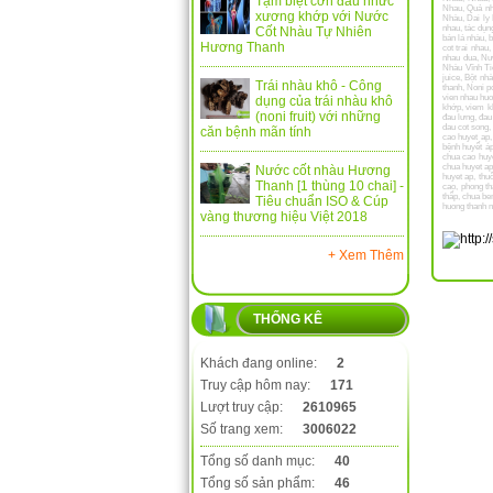
Tạm biệt cơn đau nhức
Nhau
,
Quả nh
xương khớp với Nước
Nhàu
,
Dai ly
nhau
,
tác dụn
Cốt Nhàu Tự Nhiên
bán lá nhàu
,
b
Hương Thanh
cot trai nhau
nhau dua
,
Nư
Nhàu Vĩnh Ti
juice
,
Bột nh
Trái nhàu khô - Công
thanh
,
Noni p
vien nhau hu
dụng của trái nhàu khô
khớp
,
viem k
(noni fruit) với những
đau lưng
,
đau
dau cot song
căn bệnh mãn tính
cao huyet ap
bệnh huyết á
chua cao huy
chua huyet a
Nước cốt nhàu Hương
huyet ap
,
thu
Thanh [1 thùng 10 chai] -
cao
,
phong th
thấp
,
chua be
Tiêu chuẩn ISO & Cúp
huong thanh n
vàng thương hiệu Việt 2018
tien
,
Vĩnh Tiế
Nuoc nhau Vin
+ Xem Thêm
THỐNG KÊ
Khách đang online:
2
Truy cập hôm nay:
171
Lượt truy cập:
2610965
Số trang xem:
3006022
Tổng số danh mục:
40
Tổng số sản phẩm:
46