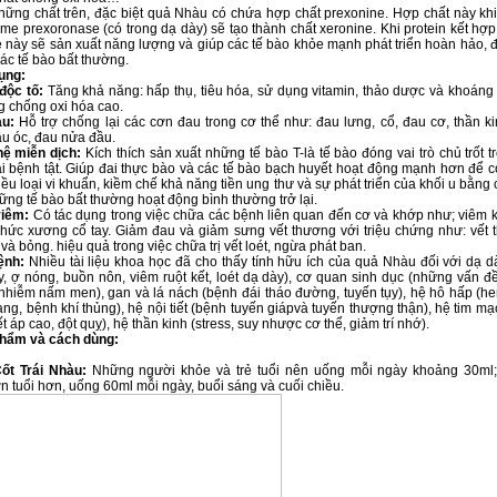
hững chất trên, đặc biệt quả Nhàu có chứa hợp chất prexonine. Hợp chất này khi
me prexoronase (có trong dạ dày) sẽ tạo thành chất xeronine. Khi protein kết hợp
 này sẽ sản xuất năng lượng và giúp các tế bào khỏe mạnh phát triển hoàn hảo, 
ác tế bào bất thường.
ụng:
độc tố:
Tăng khả năng: hấp thụ, tiêu hóa, sử dụng vitamin, thảo dược và khoáng 
g chống oxi hóa cao.
au:
Hỗ trợ chống lại các cơn đau trong cơ thể như: đau lưng, cổ, đau cơ, thần k
ầu óc, đau nửa đầu.
hệ miễn dịch:
Kích thích sản xuất những tế bào T-là tế bào đóng vai trò chủ trốt t
i bệnh tật. Giúp đai thực bào và các tế bào bạch huyết hoạt động mạnh hơn để c
ều loại vi khuẩn, kiềm chế khả năng tiền ung thư và sự phát triển của khối u bằng
ng tế bào bất thường hoạt động bình thường trở lại.
viêm:
Có tác dụng trong việc chữa các bệnh liên quan đến cơ và khớp như; viêm 
hức xương cổ tay. Giảm đau và giảm sưng vết thương với triệu chứng như: vết t
và bỏng. hiệu quả trong việc chữa trị vết loét, ngừa phát ban.
ệnh:
Nhiều tài liệu khoa học đã cho thấy tính hữu ích của quả Nhàu đối với dạ 
y, ợ nóng, buồn nôn, viêm ruột kết, loét dạ dày), cơ quan sinh dục (những vấn đ
nhiễm nấm men), gan và lá nách (bệnh đái tháo đường, tuyến tụy), hệ hô hấp (h
ng, bệnh khí thủng), hệ nội tiết (bệnh tuyến giápvà tuyến thượng thận), hệ tim m
ết áp cao, đột quỵ), hệ thần kinh (stress, suy nhược cơ thể, giảm trí nhớ).
phẩm và cách dùng:
ốt Trái Nhàu:
Những người khỏe và trẻ tuổi nên uống mỗi ngày khoảng 30ml;
n tuổi hơn, uống 60ml mỗi ngày, buổi sáng và cuối chiều.