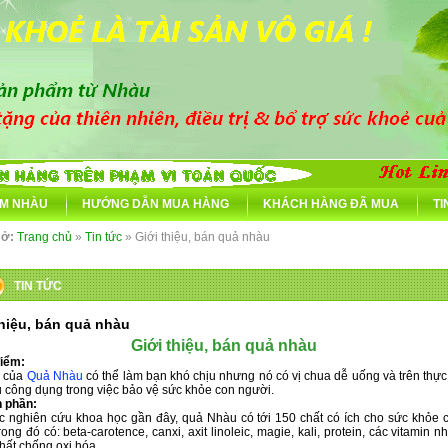
M NHÀU
HƯỚNG DẪN MUA HÀNG
KHÁCH HÀNG ĐÃ MUA
TI
 ở:
Trang chủ
»
Tin tức
» Giới thiệu, bán quả nhàu
TIN TỨC
thiệu, bán quả nhàu
Giới thiệu, bán quả nhàu
điểm:
i của
Quả Nhàu
có thể làm bạn khó chịu nhưng nó có vị chua dễ uống và trên thực
u công dụng trong việc bảo vệ sức khỏe con người.
h phần:
c nghiên cứu khoa học gần đây, quả Nhàu có tới 150 chất có ích cho sức khỏe 
rong đó có: beta-carotence, canxi, axit linoleic, magie, kali, protein, các vitamin 
hất chống oxi hóa…