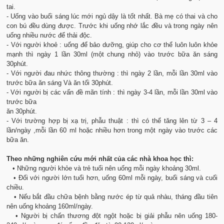
tai.
- Uống vào buổi sáng lúc mới ngủ dậy là tốt nhất. Bà mẹ có thai và cho
con bú đều dùng được. Trước khi uống nhớ lắc đều và trong ngày nên
uống nhiều nước để thải độc.
- Với người khoẻ : uống để bảo dưỡng, giúp cho cơ thể luôn luôn khỏe
mạnh thì ngày 1 lần 30ml (một chung nhỏ) vào trước bữa ăn sáng
30phút.
- Với người đau nhức thông thường : thì ngày 2 lần, mỗi lần 30ml vào
trước bữa ăn sáng Và ăn tối 30phút.
- Với người bị các vấn đề mãn tính : thì ngày 3-4 lần, mỗi lần 30ml vào
trước bữa
ăn 30phút.
- Với trường hợp bị xạ trị, phẫu thuật : thì có thể tăng lên từ 3 – 4
lần/ngày ,mỗi lần 60 ml hoặc nhiều hơn trong một ngày vào trước các
bữa ăn.
Theo những nghiên cứu mới nhất của các nhà khoa học thì:
• Những người khỏe và trẻ tuổi nên uống mỗi ngày khoảng 30ml.
• Đối với người lớn tuổi hơn, uống 60ml mỗi ngày, buổi sáng và cuối
chiều.
• Nếu bắt đầu chữa bệnh bằng nước ép từ quả nhàu, tháng đầu tiên
nên uống khoảng 160ml/ngày.
• Người bị chấn thương đột ngột hoặc bị giải phẫu nên uống 180-