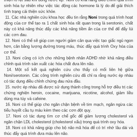
sinh hóa tự nhiên như việc tác động các hormone là lý do để giải thích
tình trạng cải thiện sức khỏe.
11. Các nhà nghiên cứu khoa học đều tin rằng
Noni
trong quá trình hoạt
động của cơ thể tạo ra 1 chất sinh hóa rất quan trong là serotonin, chất
này có khả năng thúc đẩy các khả năng tiềm ẩn của cơ thể để đẩy lùi
các cơn đau.
12. Noni có thể sẽ giúp con người giảm cân qua việc tạo giấc ngủ ngon
hơn, cân bằng lượng đường trong máu, thúc đẩy quá trình Oxy hóa của
cơ thể.
13. Noni cũng có ích cho những bệnh nhân ADHD nhờ khả năng điều
chỉnh quá trình sản xuất các hóa chất đưa lên não.
14. Một số kết quả nghiên cứu cho thấy có mối liên hệ giữa
Noni/serotonin. Các công trình nghiên cứu đã chỉ ra rằng nước ép nhàu
có tác dụng điều chỉnh chứng đau nửa đầu.
15. nước ép nhàu đã được sử dụng thành công trong hỗ trợ điều trị các
chứng nghiện heroin, cocaine, marijuana, nicotine, alcohol, giảm liều
dùng ma túy và cafeine.
16. Noni có thể giúp cho ngăn chặn bệnh về tim mạch, ngăn ngừa các
tiểu huyết cầu tụ máu kèm theo các cơn đột quỵ.
17. Noni có tác dụng tìm cơ chế gốc để giảm lượng cholesterol và
ngăn chặn LDL cholesterol (cholesterol xấu) trong quá trình oxy hóa.
18. Noni có khả năng giúp cho bộ não mã hóa để có trí nhớ lâu dài và
thúc đẩy quá trình đưa máu lên não.