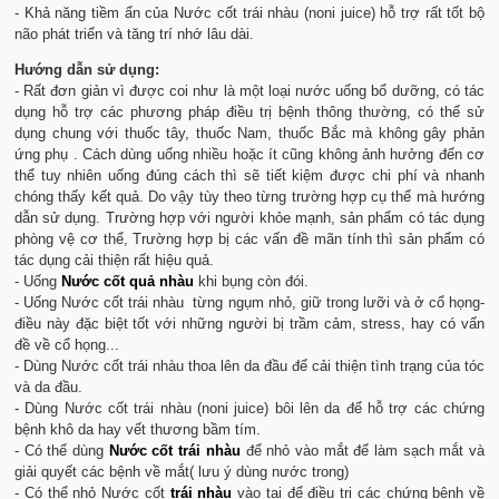
- Khả năng tiềm ẩn của Nước cốt trái nhàu (noni juice) hỗ trợ rất tốt bộ
não phát triển và tăng trí nhớ lâu dài.
Hướng dẫn sử dụng:
- Rất đơn giản vì được coi như là một loại nước uống bổ dưỡng, có tác
dụng hỗ trợ các phương pháp điều trị bệnh thông thường, có thể sử
dụng chung với thuốc tây, thuốc Nam, thuốc Bắc mà không gây phản
ứng phụ . Cách dùng uống nhiều hoặc ít cũng không ảnh hưởng đến cơ
thể tuy nhiên uống đúng cách thì sẽ tiết kiệm được chi phí và nhanh
chóng thấy kết quả. Do vậy tùy theo từng trường hợp cụ thể mà hướng
dẫn sử dụng. Trường hợp với người khỏe mạnh, sản phẩm có tác dụng
phòng vệ cơ thể, Trường hợp bị các vấn đề mãn tính thì sản phẩm có
tác dụng cải thiện rất hiệu quả.
- Uống
Nước cốt quả nhàu
khi bụng còn đói.
- Uống Nước cốt trái nhàu từng ngụm nhỏ, giữ trong lưỡi và ở cổ họng-
điều này đặc biệt tốt với những người bị trầm cảm, stress, hay có vấn
đề về cổ họng...
- Dùng Nước cốt trái nhàu thoa lên da đầu để cải thiện tình trạng của tóc
và da đầu.
- Dùng Nước cốt trái nhàu (noni juice) bôi lên da để hỗ trợ các chứng
bệnh khô da hay vết thương bầm tím.
- Có thể dùng
Nước cốt
trái nhàu
để nhỏ vào mắt để làm sạch mắt và
giải quyết các bệnh về mắt( lưu ý dùng nước trong)
- Có thể nhỏ Nước cốt
trái
nhàu
vào tai để điều trị các chứng bệnh về