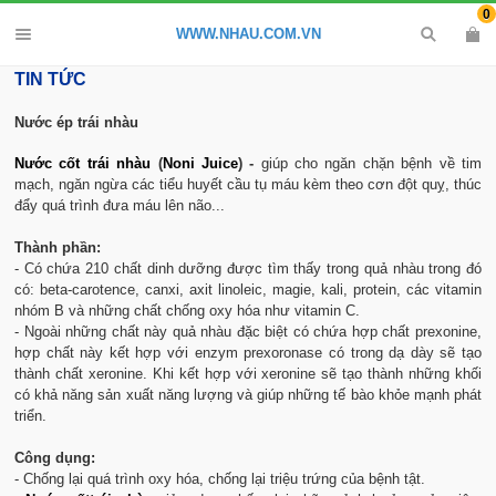
0
WWW.NHAU.COM.VN
TIN TỨC
Nước ép trái nhàu
Nước cốt trái nhàu
(
Noni Juice
) -
giúp cho ngăn chặn bệnh về tim
mạch, ngăn ngừa các tiểu huyết cầu tụ máu kèm theo cơn đột quỵ, thúc
đẩy quá trình đưa máu lên não...
Thành phần:
- Có chứa 210 chất dinh dưỡng được tìm thấy trong quả nhàu trong đó
có: beta-carotence, canxi, axit linoleic, magie, kali, protein, các vitamin
nhóm B và những chất chống oxy hóa như vitamin C.
- Ngoài những chất này quả nhàu đặc biệt có chứa hợp chất prexonine,
hợp chất này kết hợp với enzym prexoronase có trong dạ dày sẽ tạo
thành chất xeronine. Khi kết hợp với xeronine sẽ tạo thành những khối
có khả năng sản xuất năng lượng và giúp những tế bào khỏe mạnh phát
triển.
Công dụng:
- Chống lại quá trình oxy hóa, chống lại triệu trứng của bệnh tật.