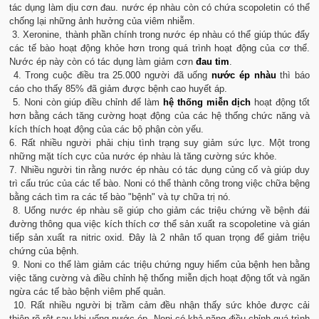
tác dụng làm dịu cơn đau. nước ép nhàu còn có chứa scopoletin có thể
chống lại những ảnh hưởng của viêm nhiễm.
3. Xeronine, thành phần chính trong nước ép nhàu có thể giúp thúc đẩy
các tế bào hoạt động khỏe hơn trong quá trình hoạt động của cơ thể.
Nước ép này còn có tác dụng làm giảm cơn
đau tim
.
4. Trong cuộc điều tra 25.000 người đã uống
nước ép nhàu
thì báo
cáo cho thấy 85% đã giảm được bệnh cao huyết áp.
5. Noni còn giúp điều chỉnh để làm
hệ thống miễn dịch
hoạt động tốt
hơn bằng cách tăng cường hoạt động của các hệ thống chức năng và
kích thích hoạt động của các bộ phận còn yếu.
6. Rất nhiều người phải chịu tình trạng suy giảm sức lực. Một trong
những mặt tích cực của nước ép nhàu là tăng cường sức khỏe.
7. Nhiều người tin rằng nước ép nhàu có tác dụng củng cố và giúp duy
trì cấu trúc của các tế bào. Noni có thể thành công trong việc chữa bệng
bằng cách tìm ra các tế bào "bệnh" và tự chữa trị nó.
8. Uống nước ép nhàu sẽ giúp cho giảm các triệu chứng về bệnh đái
đường thông qua việc kích thích cơ thể sản xuất ra scopoletine và gián
tiếp sản xuất ra nitric oxid. Đây là 2 nhân tố quan trọng để giảm triệu
chứng của bệnh.
9. Noni co thể làm giảm các triệu chứng nguy hiểm của bệnh hen bằng
việc tăng cường và điều chỉnh hệ thống miễn dịch hoạt động tốt và ngăn
ngừa các tế bào bệnh viêm phế quản.
10. Rất nhiều người bị trầm cảm đều nhận thấy sức khỏe được cải
thiện rõ rệt sau khi uống nước ép. Noni có khả năng điều chỉnh quá trình