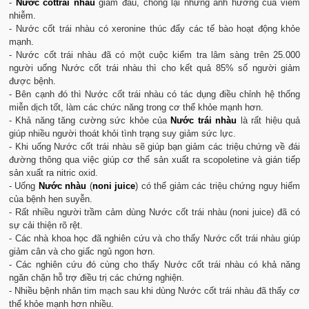
-
Nước cốttrái nhàu
giảm đau, chống lại những ảnh hưởng của viêm
nhiễm.
- Nước cốt trái nhàu có xeronine thúc đẩy các tế bào hoạt động khỏe
mạnh.
- Nước cốt trái nhàu đã có một cuộc kiểm tra lâm sàng trên 25.000
người uống Nước cốt trái nhàu thì cho kết quả 85% số người giảm
được bệnh.
- Bên cạnh đó thì Nước cốt trái nhàu có tác dụng điều chỉnh hệ thống
miễn dịch tốt, làm các chức năng trong cơ thể khỏe mạnh hơn.
- Khả năng tăng cường sức khỏe của
Nước trái nhàu
là rất hiệu quả
giúp nhiều người thoát khỏi tình trạng suy giảm sức lực.
- Khi uống Nước cốt trái nhàu sẽ giúp bạn giảm các triệu chứng về đái
đường thông qua việc giúp cơ thể sản xuất ra scopoletine và gián tiếp
sản xuất ra nitric oxid.
- Uống
Nước nhàu
(
noni
juice
) có thể giảm các triệu chứng nguy hiểm
của bệnh hen suyễn.
- Rất nhiều người trầm cảm dùng Nước cốt trái nhàu (noni juice) đã có
sự cải thiện rõ rệt.
- Các nhà khoa học đã nghiên cứu và cho thấy Nước cốt trái nhàu giúp
giảm cân và cho giấc ngủ ngon hơn.
- Các nghiên cứu đó cùng cho thấy Nước cốt trái nhàu có khả năng
ngăn chặn hỗ trợ điều trị các chứng nghiện.
- Nhiều bệnh nhân tim mạch sau khi dùng Nước cốt trái nhàu đã thấy cơ
thể khỏe mạnh hơn nhiều.