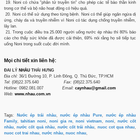
19. Noni có chứa "phân tử truyền tin" cho phép các tế bào thần kinh
trong cơ thể và bộ não hoạt động có hiệu quả.
20. Noni có thể sử dụng theo từng bệnh. Noni có thể giúp ngăn ngừa dị
ứng, cháy da và truyền nhiễm vì Noni có tác dụng chống truyền nhiễm,
lây lan.
21. Trong cuộc điều tra 25.000 người uống nước ép nhàu thì 80% báo
cáo cho thấy sức khỏe đã được cải thiện, 69% nói rằng họ sẽ tiếp tục
uống Noni trong suốt cuộc đời mình.
Mọi chi tiết xin liên hệ:
ĐAI LÝ
NHÀU
THÁI HƯNG
Địa chỉ:
36/1 Đường 10, P. Linh Đông, Q. Thủ Đức, TP.HCM
Tel:
(08)22.375.640
Fax:
(08)22.375.640
Hotline:
0982.081.007
Email:
caynhau@gmail.com
Web:
www.
nhau.com.vn
Tags:
Nước ép trái nhàu
,
nước ép nhàu Pure
,
nước ép nhàu
Family
,
tahitian noni
,
noni gia re
,
noni vietnam
,
noni
,
nước cốt
nhàu
,
nước cốt quả nhàu
,
nước cốt trái nhàu
,
nuoc cot qua nhau
,
nuoc cot trai nhau
,
nước nhàu
,
nuoc nhau
,