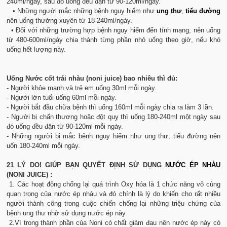
240ml/ngày, sau đó uống đều đặn từ 90-120ml/ngày.
• Những người mắc những bệnh nguy hiểm như
ung thư
,
tiểu đường
nên uống thường xuyên từ 18-240ml/ngày.
• Đối với những trường hợp bệnh nguy hiểm đến tính mạng, nên uống
từ 480-600ml/ngày chia thành từng phần nhỏ uống theo giờ, nếu khó
uống hết lượng này.
Uống Nước cốt trái nhàu (noni juice) bao nhiêu thì đủ:
- Người khỏe mạnh và trẻ em uống 30ml mỗi ngày.
- Người lớn tuổi uống 60ml mỗi ngày.
- Người bắt đầu chữa bệnh thì uống 160ml mỗi ngày chia ra làm 3 lần.
- Người bị chấn thương hoặc đột quỵ thì uống 180-240ml một ngày sau
đó uống đều đặn từ 90-120ml mỗi ngày.
- Những người bị mắc bệnh nguy hiểm như ung thư, tiểu đường nên
uốn 180-240ml mỗi ngày.
21 LÝ DO! GIÚP BẠN QUYẾT ĐỊNH SỬ DỤNG
NƯỚC ÉP NHÀU
(NONI JUICE) :
1. Các hoạt động chống lại quá trình Oxy hóa là 1 chức năng vô cùng
quan trọng của nước ép nhàu và đó chính là lý do khiến cho rất nhiều
người thành công trong cuộc chiến chống lại những triệu chứng của
bệnh ung thư nhờ sử dụng nước ép này.
2.Vì trong thành phần của Noni có chất giảm đau nên nước ép này có