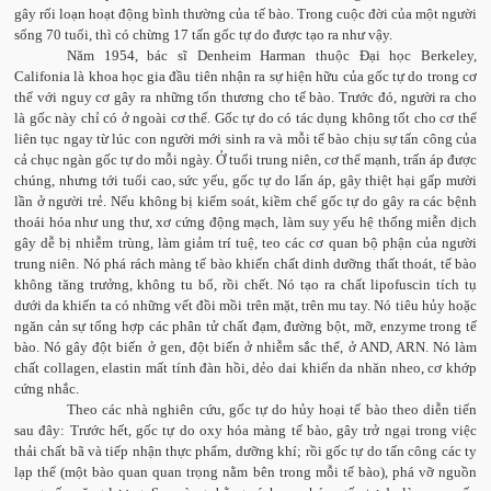
gây rối loạn hoạt động bình thường của tế bào. Trong cuộc đời của một người
sống 70 tuổi, thì có chừng 17 tấn gốc tự do được tạo ra như vậy.
Năm 1954, bác sĩ Denheim Harman thuộc Đại học Berkeley,
Califonia là khoa học gia đầu tiên nhận ra sự hiện hữu của gốc tự do trong cơ
thể với nguy cơ gây ra những tổn thương cho tế bào. Trước đó, người ra cho
là gốc này chỉ có ở ngoài cơ thể. Gốc tự do có tác dụng không tốt cho cơ thể
liên tục ngay từ lúc con người mới sinh ra và mỗi tế bào chịu sự tấn công của
cả chục ngàn gốc tự do mỗi ngày. Ở tuổi trung niên, cơ thể mạnh, trấn áp được
chúng, nhưng tới tuổi cao, sức yếu, gốc tự do lấn áp, gây thiệt hại gấp mười
lần ở người trẻ. Nếu không bị kiểm soát, kiềm chế gốc tự do gây ra các bệnh
thoái hóa như ung thư, xơ cứng động mạch, làm suy yếu hệ thống miễn dịch
gây dễ bị nhiễm trùng, làm giảm trí tuệ, teo các cơ quan bộ phận của người
trung niên. Nó phá rách màng tế bào khiến chất dinh dưỡng thất thoát, tế bào
không tăng trưởng, không tu bổ, rồi chết. Nó tạo ra chất lipofuscin tích tụ
dưới da khiến ta có những vết đồi mồi trên mặt, trên mu tay. Nó tiêu hủy hoặc
ngăn cản sự tổng hợp các phân tử chất đạm, đường bột, mỡ, enzyme trong tế
bào. Nó gây đột biến ở gen, đột biến ở nhiễm sắc thể, ở AND, ARN. Nó làm
chất collagen, elastin mất tính đàn hồi, dẻo dai khiến da nhăn nheo, cơ khớp
cứng nhắc.
Theo các nhà nghiên cứu, gốc tự do hủy hoại tế bào theo diễn tiến
sau đây: Trước hết, gốc tự do oxy hóa màng tế bào, gây trở ngại trong việc
thải chất bã và tiếp nhận thực phẩm, dưỡng khí; rồi gốc tự do tấn công các ty
lạp thể (một bào quan quan trọng nằm bên trong mỗi tế bào), phá vỡ nguồn