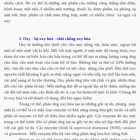
nhiều cách. Nó có thể là những sản phẩm của những căng thẳng tâm thần,
bệnh hoạn, mệt mỏi, ô nhiễm môi trường, thuốc lá, dược phẩm, tia phóng xạ
mặt trời, thực phẩm có chất màu tổng hợp, nước có nhiều chlor và ngay cả
oxy.
2. Oxy - Sự oxy hóa - chất chống oxy hóa
Oxy là dưỡng khí thiết yếu cho mọi động vật, thảo mộc, ngoại trừ
một số nhỏ sinh vật kị khí. Đối với loài người, ở một mức độ trung bình, oxy
tham dự vào sự biến hóa căn bản trong cơ thể để tạo ra năng lượng cung ứng
cho nhu cầu sinh hoạt của toàn bộ tế bào. Không khí ta thở có 20% dưỡng
khí, vừa đủ cho nhu cầu của cơ thể và sức chịu đựng của phổi. Khi thở oxy
nguyên chất khoảng 6 giờ, ta thấy nặng ngực và nếu tiếp tục thở lâu hơn nữa,
các phế nang sẽ bị tổn thương. Oxy phản ứng trên vật chất và gây nhiều thay
đổi cho các phân tử này: Một miếng thịt để ra ngoài lâu sẽ bị thâm, miếng táo
cắt đôi trở màu nâu, cây đinh sắt sét rỉ, cục bơ thơm trở mùi ôi khét. Chúng đã
bị oxy hóa và trở thành vô dụng, đôi khi nguy hiểm.
Trong cơ thể, phản ứng oxy hóa tạo ra những gốc tự do, nhưng may
mắn là cơ thể ta có mấy loại enzyme có khả năng trung hòa gốc tự do và mỗi
phân tử enzyme có thể vô hiệu hóa nhiều ngàn gốc. Các enzyme đó túc trực
trong cơ thể trước khi có phản ứng tạo ra gốc tự do nên nó kịp thời đối phó
với các gốc tự do. Các enzyme chính là
superoxid dismutase (SOD), catalase
và glutathion .
Mỗi enzyme liên hệ vào từng phản ứng hóa học riêng biệt .
Ngoài ra, ta có thể trung hòa gốc tự do bằng chất chống oxy hóa