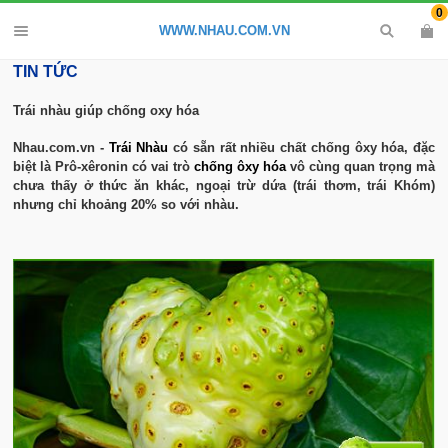
0
WWW.NHAU.COM.VN
TIN TỨC
Trái nhàu giúp chống oxy hóa
Nhau.com.vn -
Trái Nhàu
có sẵn rất nhiều chất chống ôxy hóa, đặc
biệt là
Prô-xêronin
có vai trò
chống ôxy hóa
vô cùng quan trọng mà
chưa thấy ở thức ăn khác, ngoại trừ dứa (trái thơm, trái Khóm)
nhưng chỉ khoảng 20% so với nhàu.