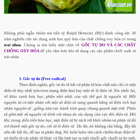
Không phải ngẫu nhiên mà tiến sỹ Ralph Heinicke (Mỹ) dành công sức 30
năm nghiên cứu tác dụng sinh học quý báu của chất chống oxy hóa có trong
trai nhau
.
Chúng ta tìm hiểu một chút về
GỐC TỰ DO VÀ CÁC CHẤT
CHỐNG OXY HÓA
để yên tâm hơn khi sử dụng các sản phẩm chiết xuất từ
trái nhàu.
1. Gốc tự do (Free radical)
Theo định nghĩa, gốc tự do là bất cứ phân tử hóa chất nào chỉ có một
điện tử duy nhất (electron mang điện âm) hay một số lẻ điện tử.
Xin nhắc lại,
về khía cạnh hóa học, phần nhỏ nhất của vật thể gọi là nguyên tử. Mỗi
nguyên tử có một nhân với một số điện tử xung quanh bằng số điện tích hạt
nhân nguyên tử , giống như các hành tinh quay chung quanh mặt trời. Phân
tử gồm một số nguyên tử dính với nhau do tác dụng của các đôi điện tử. Đôi
khi, trong diễn tiến hóa học, một điện tử bị tách rời khỏi nhóm và phân tử đó
trở thành một gốc tự do, với số lẻ điện tử .
Do đó, nó không cân bằng, đầy đủ
nên rất bất ổn, dễ tạo ra phản ứng. Nó luôn luôn tìm cách chiếm đoạt điện tử
nó thiếu từ các phân tử khác và lần lượt tạo ra một chuỗi gốc chuỗi tự do mới,