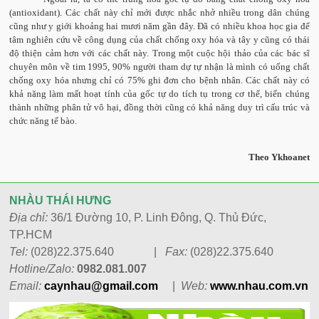
(antioxidant). Các chất này chỉ mới được nhắc nhở nhiều trong dân chúng
cũng như y giới khoảng hai mươi năm gần đây. Đã có nhiều khoa học gia để
tâm nghiên cứu về công dụng của chất chống oxy hóa và tây y cũng có thái
độ thiện cảm hơn với các chất này. Trong một cuộc hội thảo của các bác sĩ
chuyên môn về tim 1995, 90% người tham dự tự nhận là mình có uống chất
chống oxy hóa nhưng chỉ có 75% ghi đơn cho bệnh nhân. Các chất này có
khả năng làm mất hoạt tính của gốc tự do tích tụ trong cơ thể, biến chúng
thành những phân tử vô hại, đồng thời cũng có khả năng duy trì cấu trúc và
chức năng tế bào.
Theo Ykhoanet
NHÀU THÁI HƯNG
Địa chỉ:
36/1 Đường 10, P. Linh Đông, Q. Thủ Đức,
TP.HCM
Tel:
(028)22.375.640 |
Fax:
(028)22.375.640
Hotline/Zalo:
0982.081.007
Email:
caynhau@gmail.com
|
Web:
www.n
hau.com.vn