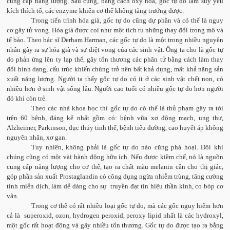
cung cấp năng lượng. Sau cùng, bằng cách oxy hóa, gốc tự do làm suy yếu
kích thích tố, các enzyme khiến cơ thể không tăng trưởng được.
Trong tiến trình hóa già, gốc tự do cũng dự phần và có thể là nguy
cơ gây tử vong. Hóa già được coi như một tích tụ những thay đổi trong mô và
tế bào. Theo bác sĩ Derham Harman, các gốc tự do là một trong nhiều nguyên
nhân gây ra sự hóa già và sự diệt vong của các sinh vật. Ông ta cho là gốc tự
do phản ứng lên ty lạp thể, gây tổn thương các phân tử bằng cách làm thay
đổi hình dạng, cấu trúc khiến chúng trở nên bất khả dụng, mất khả năng sản
xuất năng lượng. Người ta thấy gốc tự do có ít ở các sinh vật chết non, có
nhiều hơn ở sinh vật sống lâu. Người cao tuổi có nhiều gốc tự do hơn người
đó khi còn trẻ.
Theo các nhà khoa học thì gốc tự do có thể là thủ phạm gây ra tới
trên 60 bệnh, đáng kể nhất gồm có: bệnh vữa xơ động mạch, ung thư,
Alzheimer, Parkinson, đục thủy tinh thể, bệnh tiểu đường, cao huyết áp không
nguyên nhân, xơ gan.
Tuy nhiên, không phải là gốc tự do nào cũng phá hoại. Đôi khi
chúng cũng có một vài hành động hữu ích. Nếu được kiềm chế, nó là nguồn
cung cấp năng lượng cho cơ thể, tạo ra chất màu melanin cần cho thị giác,
góp phần sản xuất Prostaglandin có công dụng ngừa nhiễm trùng, tăng cường
tính miễn dịch, làm dễ dàng cho sự truyền đạt tín hiệu thần kinh, co bóp cơ
vân.
Trong cơ thể có rất nhiều loại gốc tự do, mà các gốc nguy hiểm hơn
cả là superoxid, ozon, hydrogen peroxid, peroxy lipid nhất là các hydroxyl,
một gốc rất hoạt động và gây nhiều tổn thương. Gốc tự do được tạo ra bằng