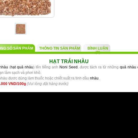
ÔNG SỐ SẢN PHẨM
THÔNG TIN SẢN PHẨM
BÌNH LUẬN
(0)
HẠT TRÁI NHÀU
 nhàu
(
hạt quả nhàu
) tên tiếng anh
Noni Seed
, được tách ra từ những
quả nhàu 
ạn làm sạch và phơi khô.
 nhàu đươc dùng làm thuốc hoặc chiết xuất ra tinh dầu
nhàu
.
.000 VND/100g
(Vui lòng đặt hàng trước)