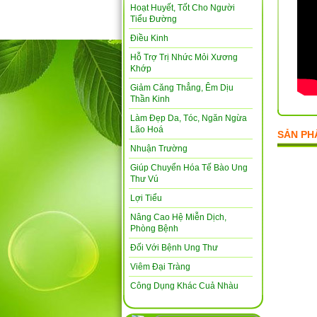
Hoạt Huyết, Tốt Cho Người
Tiểu Đường
Điều Kinh
Hỗ Trợ Trị Nhức Mỏi Xương
Khớp
Giảm Căng Thẳng, Êm Dịu
Thần Kinh
Làm Đẹp Da, Tóc, Ngăn Ngừa
Lão Hoá
SẢN PH
Nhuận Trường
Giúp Chuyển Hóa Tế Bào Ung
Thư Vú
Lợi Tiểu
Nâng Cao Hệ Miễn Dịch,
Phòng Bệnh
Đối Với Bệnh Ung Thư
Viêm Đại Tràng
Công Dụng Khác Cuả Nhàu