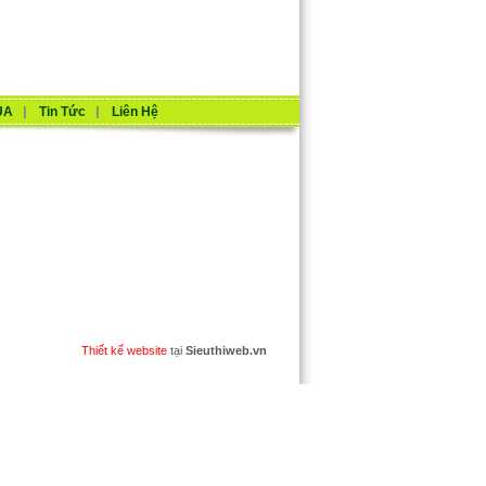
UA
Tin Tức
Liên Hệ
Thiết kế website
tại
Sieuthiweb.vn