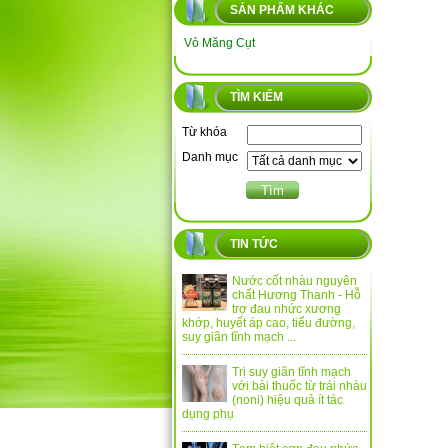
SẢN PHẨM KHÁC
Vỏ Măng Cụt
TÌM KIẾM
Từ khóa
Danh mục
TIN TỨC
Nước cốt nhàu nguyên
chất Hương Thanh - Hỗ
trợ đau nhức xương
khớp, huyết áp cao, tiểu đường,
suy giãn tĩnh mạch ...
Trị suy giãn tĩnh mạch
với bài thuốc từ trái nhàu
(noni) hiệu quả ít tác
dụng phụ