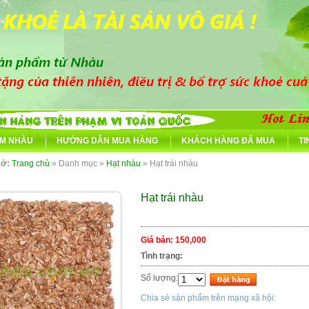
M NHÀU
HƯỚNG DẪN MUA HÀNG
KHÁCH HÀNG ĐÃ MUA
TI
 ở:
Trang chủ
» Danh mục »
Hạt nhàu
» Hạt trái nhàu
Hạt trái nhàu
Giá bán:
150,000
Tình trạng:
Số lượng:
Chia sẻ sản phẩm trên mạng xã hội: