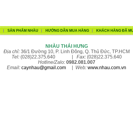
U
SẢN PHẨM NHÀU
HƯỚNG DẪN MUA HÀNG
KHÁCH HÀNG ĐÃ M
NHÀU THÁI HƯNG
Địa chỉ:
36/1 Đường 10, P. Linh Đông, Q. Thủ Đức, TP.HCM
Tel:
(028)22.375.640 |
Fax:
(028)22.375.640
Hotline/Zalo:
0982.081.007
Email:
caynhau@gmail.com
|
Web:
www.n
hau.com.vn