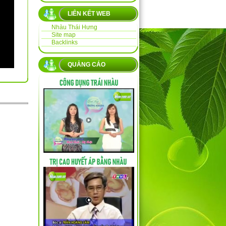
LIÊN KẾT WEB
Nhàu Thái Hưng
Site map
Backlinks
QUẢNG CÁO