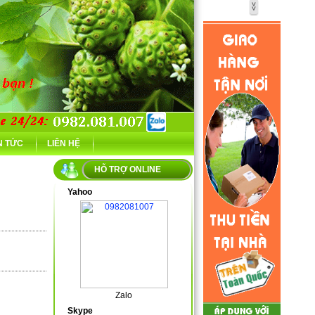
N TỨC
LIÊN HỆ
HỖ TRỢ ONLINE
Yahoo
Zalo
Skype