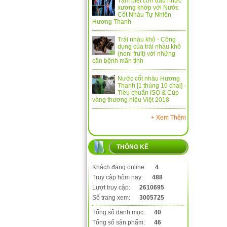
Tạm biệt cơn đau nhức
xương khớp với Nước
Cốt Nhàu Tự Nhiên
Hương Thanh
Trái nhàu khô - Công
dụng của trái nhàu khô
(noni fruit) với những
căn bệnh mãn tính
Nước cốt nhàu Hương
Thanh [1 thùng 10 chai] -
Tiêu chuẩn ISO & Cúp
vàng thương hiệu Việt 2018
+ Xem Thêm
THỐNG KÊ
Khách đang online:
4
Truy cập hôm nay:
488
Lượt truy cập:
2610695
Số trang xem:
3005725
Tổng số danh mục:
40
Tổng số sản phẩm:
46