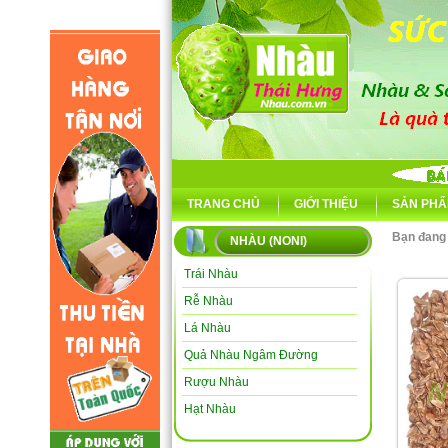
TRANG CHỦ
GIỚI THIỆU
SẢN PHẨ
Bạn đang
NHÀU (NONI)
Trái Nhàu
Rễ Nhàu
Lá Nhàu
Quả Nhàu Ngâm Đường
Rượu Nhàu
Hạt Nhàu