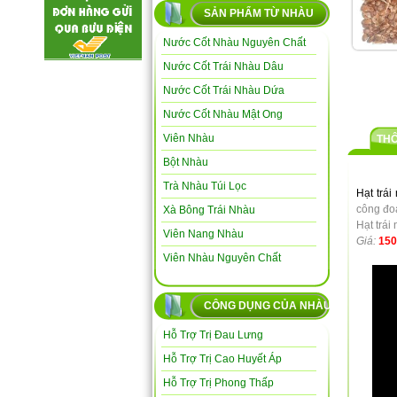
SẢN PHẨM TỪ NHÀU
Nước Cốt Nhàu Nguyên Chất
Nước Cốt Trái Nhàu Dâu
Nước Cốt Trái Nhàu Dứa
Nước Cốt Nhàu Mật Ong
Viên Nhàu
TH
Bột Nhàu
Trà Nhàu Túi Lọc
Hạt trái
công đo
Xà Bông Trái Nhàu
Hạt trái
Viên Nang Nhàu
Giá:
150
Viên Nhàu Nguyên Chất
CÔNG DỤNG CỦA NHÀU
Hỗ Trợ Trị Đau Lưng
Hỗ Trợ Trị Cao Huyết Áp
Hỗ Trợ Trị Phong Thấp