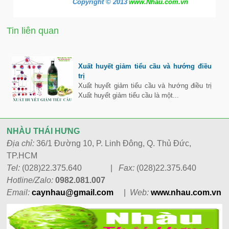
Copyright © 2013
www.Nhau.com.vn
Tin liên quan
Xuất huyết giảm tiểu cầu và hướng điều
trị
Xuất huyết giảm tiểu cầu và hướng điều trị
Xuất huyết giảm tiểu cầu là một...
NHÀU THÁI HƯNG
Địa chỉ:
36/1 Đường 10, P. Linh Đông, Q. Thủ Đức,
TP.HCM
Tel:
(028)22.375.640 |
Fax:
(028)22.375.640
Hotline/Zalo:
0982.081.007
Email:
caynhau@gmail.com
|
Web:
www.n
hau.com.vn