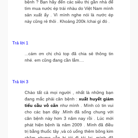
bệnh ? Bạn hãy đến các siêu thị gần nhà để
tìm mua nước ép trái nhàu do Việt Nam mình
sản xuất ấy . Vì mình nghe nói là nước ép
này cũng rẻ thôi . Khoảng 200k /chai gì đó .
Trả lời 1
...cám ơn chị chủ top đã chia sẻ thông tin
nhé. em cũng đang cần lắm....
Trả lời 3
Chào tất cả mọi người , nhất là những bạn
đang mắc phải căn bệnh :
xuất huyết giảm
tiểu cầu vô căn
như mình . Mình có tin vui
cho các bạn đây .Mình đã sống chung với
căn bệnh này hơn 3 năm nay rồi . Lúc mới
phát hiện bệnh là năm 2009 . Mình đã điều
trị bằng thuốc tây ,và có uống thêm bông kim
châm nhưng vẫn bị tái đi tái lại ,mình đã