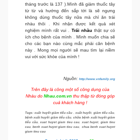
tháng trước là 137 ).Mình đã giảm thuốc tây
từ từ và hướng đến sắp tới là sẽ ngưng
không dùng thuốc tây nữa mà chỉ ăn trái
nhàu thôi . Khi nhận được kết quả xét
nghiệm mình rất vui .
Trái nhàu
thật sự có
ích cho bệnh của mình . Mình muốn chia sẽ
cho các bạn nào cùng mắc phải căn bệnh
này . Mong mọi người sẽ mau tìm lại niềm
vui với sức khỏe của mình !
Nguồn:
http://www.vnfamily.org
Trên đây là công một số công dụng của
Nhàu do
Nhau.com.vn
thu thập từ đóng góp
cuả khách hàng !
Tags:
xuất huyết giảm tiểu cầu
,
xuất huyết
,
giảm tiểu cầu
,
bệnh xuất huyết giảm tiểu cầu
,
chữa bệnh xuất huyết giảm
tiểu cầu
,
xuat huyet giam tieu cau
,
xuat huyet
,
giam tieu
cau
,
benh xuat huyet giam tieu cau
,
chua benh xuat huyet
giam tieu cau