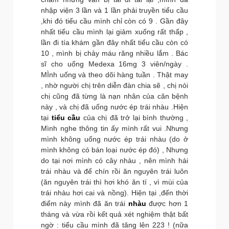
nhập viện 3 lần và 1 lần phải truyền tiểu cầu
,khi đó tiểu cầu mình chỉ còn có 9 . Gần đây
nhất tiểu cầu mình lại giảm xuống rất thấp ,
lần đi tía khám gần đây nhất tiểu cầu còn có
10 , mình bị chảy máu răng nhiều lắm . Bác
sĩ cho uống Medexa 16mg 3 viên/ngày .
MÌnh uống và theo dõi hàng tuần . Thật may
, nhờ người chị trên diễn đàn chia sẽ , chị nói
chị cũng đã từng là nạn nhân của căn bệnh
này , và chị đã uống nước ép trái nhàu .Hiện
tại
tiểu cầu
của chị đã trở lại bình thường ,
Mình nghe thông tin ấy mình rất vui .Nhưng
mình không uống nước ép trái nhàu (do ở
mình không có bán loại nước ép đó) , Nhưng
do tại nơi mình có cây nhàu , nên mình hái
trái nhàu và để chín rồi ăn nguyên trái luôn
(ăn nguyên trái thì hơi khó ăn tí , vì mùi của
trái nhàu hơi cai và nồng). Hiện tại ,đến thời
điểm này mình đã ăn trái
nhàu
được hơn 1
tháng và vừa rồi kết quả xét nghiệm thật bất
ngờ : tiểu cầu mình đã tăng lên 223 ! (nữa